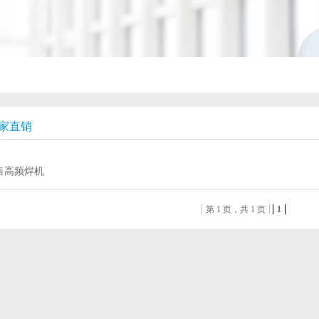
家直销
售高频焊机
第 1 页，共 1 页
1