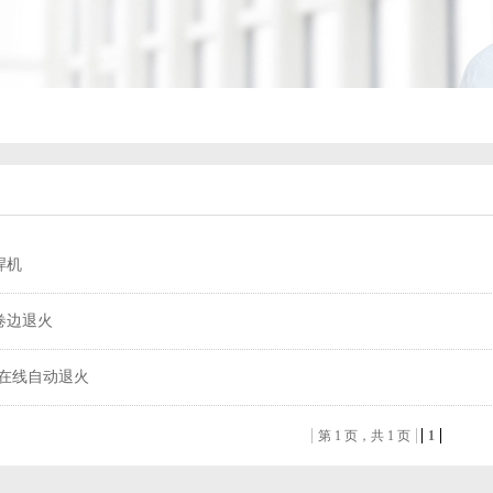
焊机
卷边退火
5A在线自动退火
第 1 页，共 1 页
1