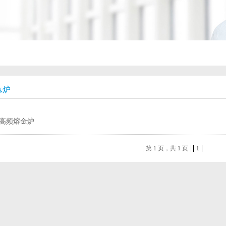
炼炉
机|高频熔金炉
第 1 页，共 1 页
1