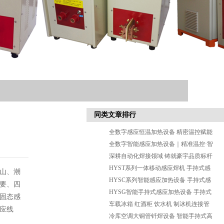
同类文章排行
全数字感应恒温加热设备 精密温控赋能
高端钎焊生产
全数字智能感应加热设备｜精准温控·智
能适配·高效稳定
深耕自动化焊接领域 铸就豪宇品质标杆
—中山市豪宇机电有限公司
HYST系列一体移动感应焊机 手持式感
山、潮
应钎焊设备
HYSC系列智能感应加热设备 手持式感
要、四
应钎焊 淬火 退火设备
HYSG智能手持式感应加热设备 手持式
固态感
感应钎焊机
车载冰箱 红酒柜 饮水机 制冰机连接管
应线
焊机 铜管钢管钎焊设备
冷库空调大铜管钎焊设备 智能手持式高