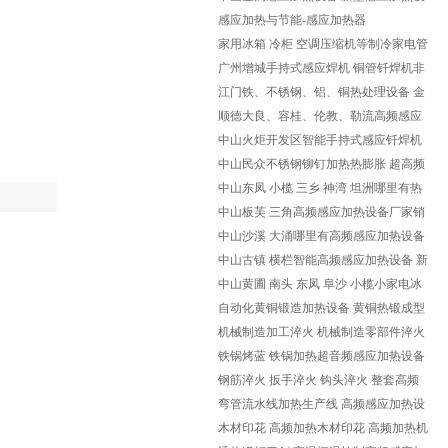
备生产厂家
感应加热与节能-感应加热器
家用冰箱 冷柜 空调压缩机等制冷家电管
路中的铝与铝管、铜与铜管
广州增城手持式感应焊机 铜管钎焊机非
标定制
江门铁、不锈钢、铝、铜热处理设备 金
属感应加热设备
顺德大良、容桂、伦教、勒流高频感应
加热设备 金属感应热处理加
中山火炬开发区智能手持式感应钎焊机
新型感应加热设备定制
中山民众不锈钢铆钉加热热膨胀 超高频
感应加热机设备
中山东凤 小榄 三乡 神湾 坦洲哪里有热
处理加热设备 金属感应加
中山板芙 三角高频感应加热设备厂家销
售维修淬火机 退火机 热锻
中山沙溪 大涌哪里有高频感应加热设备
厂家 销售维修各种频率感应
中山古镇 横栏智能高频感应加热设备 新
型手持式感应钎焊机
中山黄圃 南头 东凤 阜沙 小榄小家电冰
箱空调铜管铁管铝管钎焊机
自动化黄铜锻造加热设备 黄铜热锻成型
设备
机械制造加工淬火 机械制造零部件淬火
高频中频淬火设备
铁锅烤蓝 铁锅加热超音频感应加热设备
钢筋淬火 扳手淬火 钩头淬火 整套高频
感应加热淬火设备
弯管流水线加热生产线 高频感应加热设
备非标定制
木材印花 高频加热木材印花 高频加热机