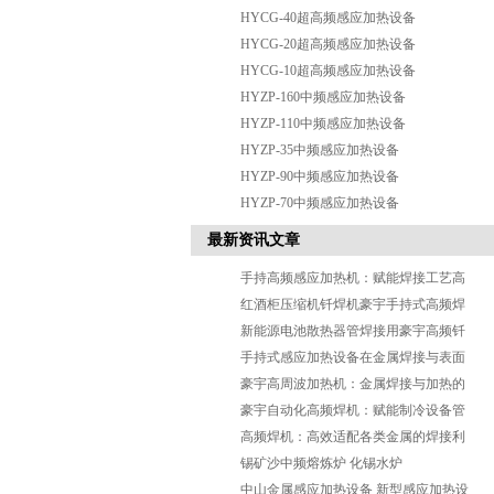
HYCG-40超高频感应加热设备
HYCG-20超高频感应加热设备
HYCG-10超高频感应加热设备
HYZP-160中频感应加热设备
HYZP-110中频感应加热设备
HYZP-35中频感应加热设备
HYZP-90中频感应加热设备
HYZP-70中频感应加热设备
最新资讯文章
手持高频感应加热机：赋能焊接工艺高
效革新
红酒柜压缩机钎焊机豪宇手持式高频焊
机
新能源电池散热器管焊接用豪宇高频钎
焊机
手持式感应加热设备在金属焊接与表面
热处理的应用效果
豪宇高周波加热机：金属焊接与加热的
高效核心
豪宇自动化高频焊机：赋能制冷设备管
件焊接，筑牢品质与效率双防
高频焊机：高效适配各类金属的焊接利
器
锡矿沙中频熔炼炉 化锡水炉
中山金属感应加热设备 新型感应加热设