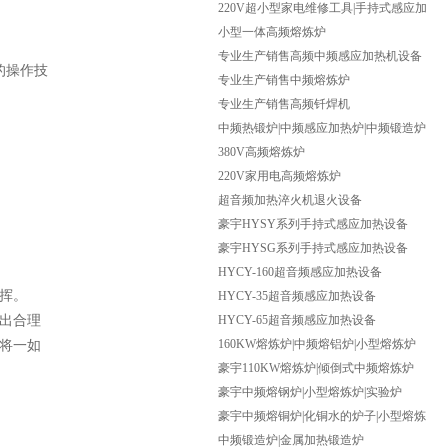
频焊机
220V超小型家电维修工具|手持式感应加
热机
小型一体高频熔炼炉
专业生产销售高频中频感应加热机设备
的操作技
专业生产销售中频熔炼炉
专业生产销售高频钎焊机
中频热锻炉|中频感应加热炉|中频锻造炉
380V高频熔炼炉
220V家用电高频熔炼炉
超音频加热淬火机退火设备
豪宇HYSY系列手持式感应加热设备
豪宇HYSG系列手持式感应加热设备
HYCY-160超音频感应加热设备
挥。
HYCY-35超音频感应加热设备
出合理
HYCY-65超音频感应加热设备
160KW熔炼炉|中频熔铝炉|小型熔炼炉
将一如
豪宇110KW熔炼炉|倾倒式中频熔炼炉
豪宇中频熔钢炉|小型熔炼炉|实验炉
豪宇中频熔铜炉|化铜水的炉子|小型熔炼
炉
中频锻造炉|金属加热锻造炉