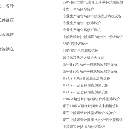
频焊机
220V超小型家电维修工具|手持式感应加
起，各种
热机
小型一体高频熔炼炉
专业生产销售高频中频感应加热机设备
工件锻压
专业生产销售中频熔炼炉
专业生产销售高频钎焊机
和金属熔
中频热锻炉|中频感应加热炉|中频锻造炉
380V高频熔炼炉
者连接在
220V家用电高频熔炼炉
超音频加热淬火机退火设备
豪宇HYSY系列手持式感应加热设备
豪宇HYSG系列手持式感应加热设备
HYCY-160超音频感应加热设备
HYCY-35超音频感应加热设备
HYCY-65超音频感应加热设备
160KW熔炼炉|中频熔铝炉|小型熔炼炉
豪宇110KW熔炼炉|倾倒式中频熔炼炉
豪宇中频熔钢炉|小型熔炼炉|实验炉
豪宇中频熔铜炉|化铜水的炉子|小型熔炼
炉
中频锻造炉|金属加热锻造炉