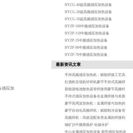
HYCG-40超高频感应加热设备
HYCG-20超高频感应加热设备
HYCG-10超高频感应加热设备
HYZP-160中频感应加热设备
HYZP-110中频感应加热设备
HYZP-35中频感应加热设备
HYZP-90中频感应加热设备
HYZP-70中频感应加热设备
最新资讯文章
手持高频感应加热机：赋能焊接工艺高
效革新
红酒柜压缩机钎焊机豪宇手持式高频焊
备感应加
机
新能源电池散热器管焊接用豪宇高频钎
焊机
手持式感应加热设备在金属焊接与表面
热处理的应用效果
豪宇高周波加热机：金属焊接与加热的
高效核心
豪宇自动化高频焊机：赋能制冷设备管
件焊接，筑牢品质与效率双防
高频焊机：高效适配各类金属的焊接利
器
锡矿沙中频熔炼炉 化锡水炉
中山金属感应加热设备 新型感应加热设