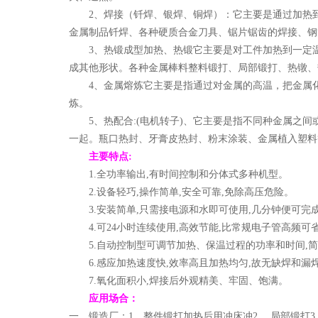
2、焊接（钎焊、银焊、铜焊）：它主要是通过加热
金属制品钎焊、各种硬质合金刀具、锯片锯齿的焊接、钢
3、热锻成型加热、热锻它主要是对工件加热到一定
成其他形状。各种金属棒料整料锻打、局部锻打、热镦、
4、金属熔炼它主要是指通过对金属的高温，把金属化
炼。
5、热配合:(电机转子)、它主要是指不同种金属之
一起。瓶口热封、牙膏皮热封、粉末涂装、金属植入塑料
主要特点
:
1.全功率输出,有时间控制和分体式多种机型。
2.设备轻巧,操作简单,安全可靠,免除高压危险。
3.安装简单,只需接电源和水即可使用,几分钟便可完
4.可24小时连续使用,高效节能,比常规电子管高频
5.自动控制型可调节加热、保温过程的功率和时间,
6.感应加热速度快,效率高且加热均匀,故无缺焊和漏
7.氧化面积小,焊接后外观精美、牢固、饱满。
应用场合：
一、锻造厂：1、整件锻打加热后用冲床冲2.、局部锻打3