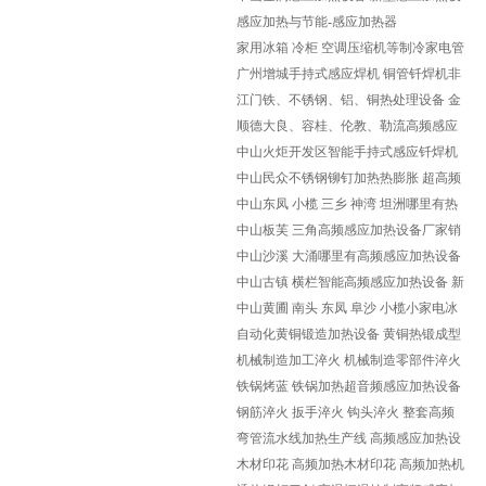
备生产厂家
感应加热与节能-感应加热器
家用冰箱 冷柜 空调压缩机等制冷家电管
路中的铝与铝管、铜与铜管
广州增城手持式感应焊机 铜管钎焊机非
标定制
江门铁、不锈钢、铝、铜热处理设备 金
属感应加热设备
顺德大良、容桂、伦教、勒流高频感应
加热设备 金属感应热处理加
中山火炬开发区智能手持式感应钎焊机
新型感应加热设备定制
中山民众不锈钢铆钉加热热膨胀 超高频
感应加热机设备
中山东凤 小榄 三乡 神湾 坦洲哪里有热
处理加热设备 金属感应加
中山板芙 三角高频感应加热设备厂家销
售维修淬火机 退火机 热锻
中山沙溪 大涌哪里有高频感应加热设备
厂家 销售维修各种频率感应
中山古镇 横栏智能高频感应加热设备 新
型手持式感应钎焊机
中山黄圃 南头 东凤 阜沙 小榄小家电冰
箱空调铜管铁管铝管钎焊机
自动化黄铜锻造加热设备 黄铜热锻成型
设备
机械制造加工淬火 机械制造零部件淬火
高频中频淬火设备
铁锅烤蓝 铁锅加热超音频感应加热设备
钢筋淬火 扳手淬火 钩头淬火 整套高频
感应加热淬火设备
弯管流水线加热生产线 高频感应加热设
备非标定制
木材印花 高频加热木材印花 高频加热机