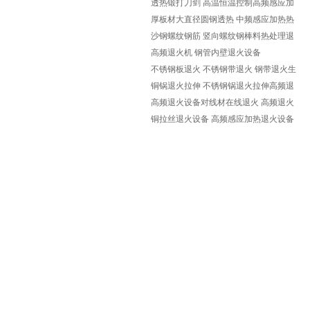
透热锻打刀剑 高温恒温控制高频感应加
热设备
厚板材大直径圆钢透热 中频感应加热热
弯热锻设备
沙钢螺纹钢筋 竖向螺纹钢棒料热处理退
火机 超音频加热机
高频退火机 钢管内壁退火设备
不锈钢板退火 不锈钢带退火 钢带退火生
产线设计制造
铜锅退火拉伸 不锈钢锅退火拉伸高频退
火机
高频退火设备对线材在线退火 高频退火
生产线制作
铜拉丝退火设备 高频感应加热退火设备