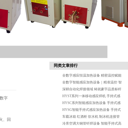
同类文章排行
全数字感应恒温加热设备 精密温控赋能
高端钎焊生产
全数字智能感应加热设备｜精准温控·智
能适配·高效稳定
深耕自动化焊接领域 铸就豪宇品质标杆
—中山市豪宇机电有限公司
HYST系列一体移动感应焊机 手持式感
数字
应钎焊设备
HYSC系列智能感应加热设备 手持式感
应钎焊 淬火 退火设备
HYSG智能手持式感应加热设备 手持式
感应钎焊机
车载冰箱 红酒柜 饮水机 制冰机连接管
火、回
焊机 铜管钢管钎焊设备
冷库空调大铜管钎焊设备 智能手持式高