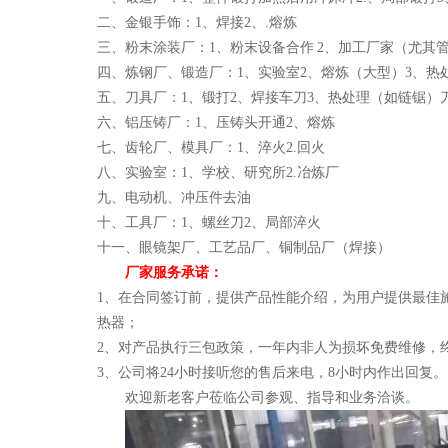
二、金银手饰：1、焊接2、.熔炼
三、粉末涂装厂：1、粉末设备合作 2、加工厂家（尤其
四、炼钢厂、锻造厂：1、实验室2、熔炼（大型）3、热
五、刀具厂：1、锻打2、焊接车刀3、热处理（如链锯）
六、铝压铸厂：1、压铸头开通2、熔炼
七、齿轮厂、模具厂：1、淬火2.回火
八、实验室：1、学校、研究所2.冶炼厂
九、电动机、冲压件去油
十、工具厂：1、螺丝刀2、局部淬火
十一、眼镜架厂、工艺品厂、铜制品厂（焊接）
厂家服务承诺：
1、在合同签订前，提供产品性能介绍，为用户提供最佳
热器；
2、对产品执行三包政策，一年内非人为损坏免费维修，
3、公司将24小时接听您的售后来电，8小时内作出回复。
欢迎新老客户莅临公司参观、指导和业务洽谈。