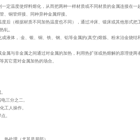
到一定温度使焊料熔化，从而把两种一样材质或不同材质的金属连接在一
管、铜管焊接、同种异种金属焊接。
温度后（根据材质不同加热温度也不同），通过冲床、锻床或其他形式把
热轧。
成液体，:金、银、铜、铁、钢、铝等金属的(真空)熔炼、粉末治金烧结
间或金属与非金属之间通过对金属的加热，利用热扩张或热熔解的原理使两
等其它需对金属加热的场合。
成。
可省电三分之二。
简化工人操作。
焊点。
、.热处理（尤其是局部）