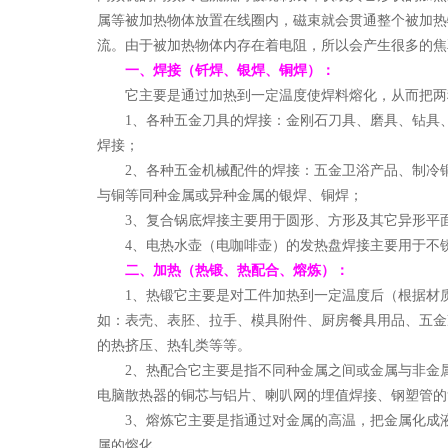
属等被加热物体放置在线圈内，磁束就会贯通整个被加热
流。由于被加热物体内存在着电阻，所以会产生很多的焦
一、焊接（钎焊、银焊、铜焊）：
它主要是通过加热到一定温度使焊料熔化，从而把两
1、各种五金刀具的焊接：金刚石刀具、磨具、钻具
焊接；
2、各种五金机械配件的焊接：五金卫浴产品、制冷
与铜等同种金属或异种金属的银焊、铜焊；
3、复合锅底焊接主要用于圆形、方形及其它异形平
4、电热水壶（电咖啡壶）的发热盘焊接主要用于不
二、加热（热锻、热配合、熔炼）：
1、热锻它主要是对工件加热到一定温度后（根据材
如：表壳、表胚、拉手、模具附件、厨房餐具用品、五金
的热挤压、热轧类等等。
2、热配合它主要是指不同种金属之间或金属与非金
电脑散热器的铜芯与铝片、喇叭网的埋值焊接、钢塑管的
3、熔炼它主要是指通过对金属的高温，把金属化成
属的熔化。