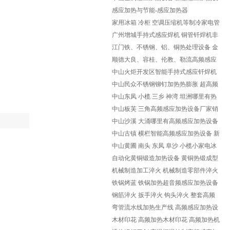
备生产厂家
感应加热与节能-感应加热器
家用冰箱 冷柜 空调压缩机等制冷家电管
路中的铝与铝管、铜与铜管
广州增城手持式感应焊机 铜管钎焊机非
标定制
江门铁、不锈钢、铝、铜热处理设备 金
属感应加热设备
顺德大良、容桂、伦教、勒流高频感应
加热设备 金属感应热处理加
中山火炬开发区智能手持式感应钎焊机
新型感应加热设备定制
中山民众不锈钢铆钉加热热膨胀 超高频
感应加热机设备
中山东凤 小榄 三乡 神湾 坦洲哪里有热
处理加热设备 金属感应加
中山板芙 三角高频感应加热设备厂家销
售维修淬火机 退火机 热锻
中山沙溪 大涌哪里有高频感应加热设备
厂家 销售维修各种频率感应
中山古镇 横栏智能高频感应加热设备 新
型手持式感应钎焊机
中山黄圃 南头 东凤 阜沙 小榄小家电冰
箱空调铜管铁管铝管钎焊机
自动化黄铜锻造加热设备 黄铜热锻成型
设备
机械制造加工淬火 机械制造零部件淬火
高频中频淬火设备
铁锅烤蓝 铁锅加热超音频感应加热设备
钢筋淬火 扳手淬火 钩头淬火 整套高频
感应加热淬火设备
弯管流水线加热生产线 高频感应加热设
备非标定制
木材印花 高频加热木材印花 高频加热机