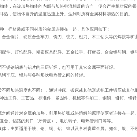
物体，在被加热物体的内部与加热电流相反的方向，便会产生相对应的很
耳热，使物体自身的温度迅速上升。达到对所有金属材料加热的目的。
种一样材质或不同材质的金属连接在一起，具体应用如下：
、合金锯片、硬质合金车刀、铣刀、铰刀、刨刀、木工钻头等的焊接等矿
铜配件、灯饰配件、精密模具配件、五金拉手、打蛋器、合金钢与钢、钢
面不锈钢锅底与铝片的三层钎焊，也可用于其它金属平面钎焊。
锈钢平底、铝片与各种形状电热管之间的钎焊。
质不同加热温度也不同），通过冲床、锻床或其他形式把工件锻压成其他
冲压工件、工艺品、标准件、紧固件、机械零件加工、铜锁、铆钉、钢钎
属之间通过对金属的加热，利用热扩张或热熔解的原理使两者连接在一起
复合、铝箔的封口（牙膏皮）、电机转子、电热管封口等等。
液体，主要适用于铁、钢、铜、铝、锌以及各种贵重金属。如金、银、不