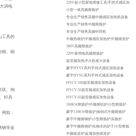
频焊机
220V超小型家电维修工具|手持式感应加
大涡电
热机
小型一体高频熔炼炉
专业生产销售高频中频感应加热机设备
专业生产销售中频熔炼炉
专业生产销售高频钎焊机
山工具的
中频热锻炉|中频感应加热炉|中频锻造炉
380V高频熔炼炉
与铜、铜
220V家用电高频熔炼炉
超音频加热淬火机退火设备
豪宇HYSY系列手持式感应加热设备
豪宇HYSG系列手持式感应加热设备
HYCY-160超音频感应加热设备
形状。例
HYCY-35超音频感应加热设备
、钎具
HYCY-65超音频感应加热设备
160KW熔炼炉|中频熔铝炉|小型熔炼炉
豪宇110KW熔炼炉|倾倒式中频熔炼炉
。例如：
豪宇中频熔钢炉|小型熔炼炉|实验炉
豪宇中频熔铜炉|化铜水的炉子|小型熔炼
锈钢等金
炉
中频锻造炉|金属加热锻造炉