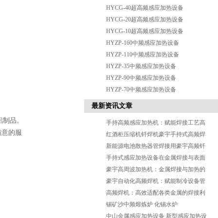
HYCG-40超高频感应加热设备
HYCG-20超高频感应加热设备
HYCG-10超高频感应加热设备
HYZP-160中频感应加热设备
HYZP-110中频感应加热设备
HYZP-35中频感应加热设备
HYZP-90中频感应加热设备
HYZP-70中频感应加热设备
最新资讯文章
铝制品。
手持高频感应加热机：赋能焊接工艺高
满意的服
效革新
红酒柜压缩机钎焊机豪宇手持式高频焊
机
新能源电池散热器管焊接用豪宇高频钎
焊机
手持式感应加热设备在金属焊接与表面
热处理的应用效果
豪宇高周波加热机：金属焊接与加热的
高效核心
豪宇自动化高频焊机：赋能制冷设备管
件焊接，筑牢品质与效率双防
高频焊机：高效适配各类金属的焊接利
器
锡矿沙中频熔炼炉 化锡水炉
中山金属感应加热设备 新型感应加热设