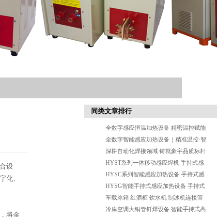
同类文章排行
全数字感应恒温加热设备 精密温控赋能
高端钎焊生产
全数字智能感应加热设备｜精准温控·智
能适配·高效稳定
深耕自动化焊接领域 铸就豪宇品质标杆
—中山市豪宇机电有限公司
HYST系列一体移动感应焊机 手持式感
合设
应钎焊设备
HYSC系列智能感应加热设备 手持式感
字化、
应钎焊 淬火 退火设备
HYSG智能手持式感应加热设备 手持式
感应钎焊机
车载冰箱 红酒柜 饮水机 制冰机连接管
焊机 铜管钢管钎焊设备
冷库空调大铜管钎焊设备 智能手持式高
，将金