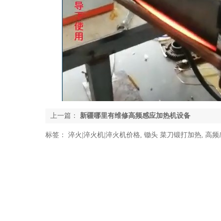
上一篇：
新疆哪里有维修高频感应加热机设备
标签：
淬火|淬火机|淬火机价格
,
锄头 菜刀锻打加热
,
高频