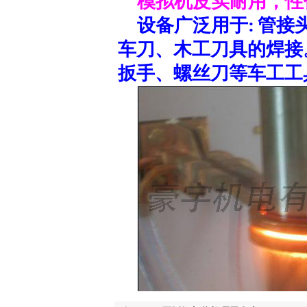
模拟机皮实耐用，性
设备广泛用于:
管接
车刀、木工刀具的焊接
扳手、螺丝刀等车工工