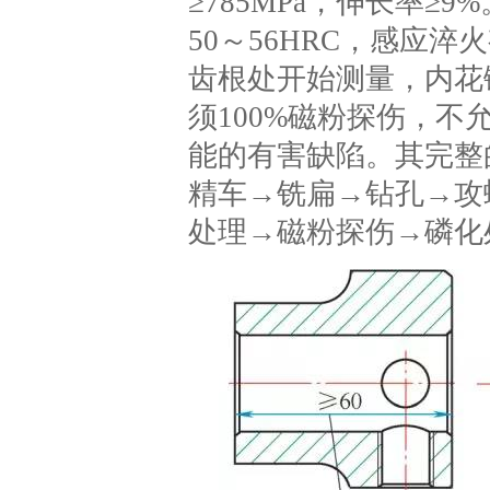
≥785MPa，伸长率
50～56HRC，感应
齿根处开始测量，内花
须100%磁粉探伤，
能的有害缺陷。其完整
精车→铣扁→钻孔→攻
处理→磁粉探伤→磷化